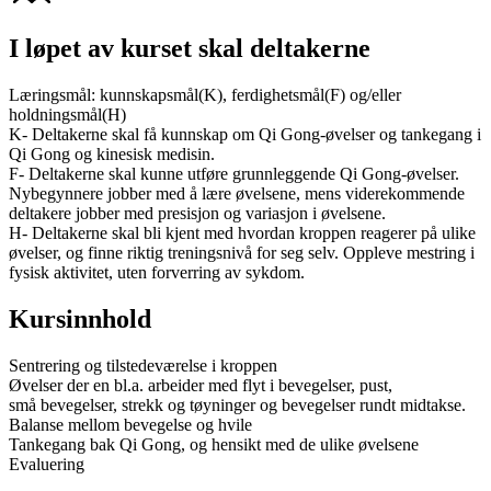
I løpet av kurset skal deltakerne
Læringsmål: kunnskapsmål(K), ferdighetsmål(F) og/eller
holdningsmål(H)
K- Deltakerne skal få kunnskap om Qi Gong-øvelser og tankegang i
Qi Gong og kinesisk medisin.
F- Deltakerne skal kunne utføre grunnleggende Qi Gong-øvelser.
Nybegynnere jobber med å lære øvelsene, mens viderekommende
deltakere jobber med presisjon og variasjon i øvelsene.
H- Deltakerne skal bli kjent med hvordan kroppen reagerer på ulike
øvelser, og finne riktig treningsnivå for seg selv. Oppleve mestring i
fysisk aktivitet, uten forverring av sykdom.
Kursinnhold
Sentrering og tilstedeværelse i kroppen
Øvelser der en bl.a. arbeider med flyt i bevegelser, pust,
små bevegelser, strekk og tøyninger og bevegelser rundt midtakse.
Balanse mellom bevegelse og hvile
Tankegang bak Qi Gong, og hensikt med de ulike øvelsene
Evaluering