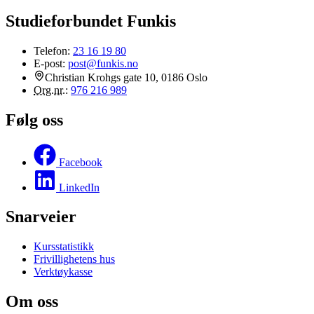
Studieforbundet Funkis
Telefon:
23 16 19 80
E-post:
post@funkis.no
Christian Krohgs gate 10, 0186 Oslo
Org.nr.
:
976 216 989
Følg oss
Facebook
LinkedIn
Snarveier
Kursstatistikk
Frivillighetens hus
Verktøykasse
Om oss