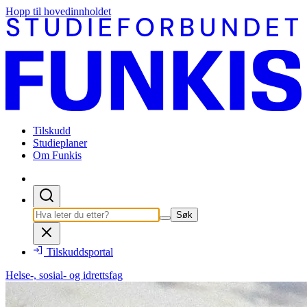
Hopp til hovedinnholdet
Tilskudd
Studieplaner
Om Funkis
Søk
Tilskuddsportal
Helse-, sosial- og idrettsfag