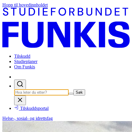
Hopp til hovedinnholdet
Tilskudd
Studieplaner
Om Funkis
Søk
Tilskuddsportal
Helse-, sosial- og idrettsfag