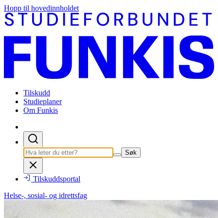
Hopp til hovedinnholdet
Tilskudd
Studieplaner
Om Funkis
Søk
Tilskuddsportal
Helse-, sosial- og idrettsfag