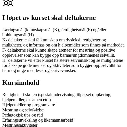
I løpet av kurset skal deltakerne
Læringsmål (kunnskapsmål (K), ferdighetsmål (F) og/eller
holdningsmål (H)
K- deltakerne skal få kunnskap om dysleksi, rettigheter og
muligheter, og informasjon om hjelpemidler som finnes på markedet.
F- deltakerne skal kunne skape arenaer for mestring og positive
opplevelser som kan bygge opp barnas/ungdommenes selvtillit.
H- deltakerne vil etter kurset ha større selvinnsikt og se mulighetene
for å skape gode arenaer og aktiviteter som bygger opp selvtillit for
barn og unge med lese- og skrivevansker.
Kursinnhold
Rettigheter i skolen (spesialundervisning, tilpasset opplæring,
hjelpemidler, eksamen etc.).
Hjelpemidler og programvare.
Mestring og selvfølelse
Pedagogisk tips og råd
Erfaringsutveksling og likemannsarbeid
Mestringsaktiviteter