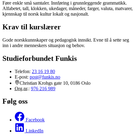
Føre enkle små samtaler. Innføring i grunnleggende grammatikk.
Alfabetet, tall, klokken, ukedager, måneder, farger, valuta, matvarer,
kjennskap til norsk kultur lokalt og nasjonalt.
Krav til kurslærer
Gode norskkunnskaper og pedagogisk innsikt. Evne til å sette seg
inn i andre menneskers situasjon og behov.
Studieforbundet Funkis
Telefon:
23 16 19 80
E-post:
post@funkis.no
Christian Krohgs gate 10, 0186 Oslo
Org.nr.
:
976 216 989
Følg oss
Facebook
LinkedIn