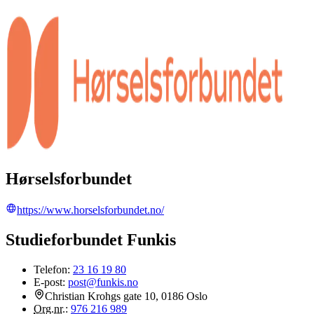
Hørselsforbundet
https://www.horselsforbundet.no/
Studieforbundet Funkis
Telefon:
23 16 19 80
E-post:
post@funkis.no
Christian Krohgs gate 10, 0186 Oslo
Org.nr.
:
976 216 989