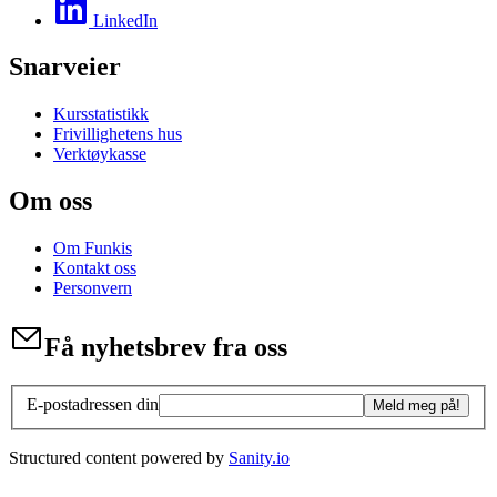
LinkedIn
Snarveier
Kursstatistikk
Frivillighetens hus
Verktøykasse
Om oss
Om Funkis
Kontakt oss
Personvern
Få nyhetsbrev fra oss
E-postadressen din
Meld meg på!
Structured content powered by
Sanity.io