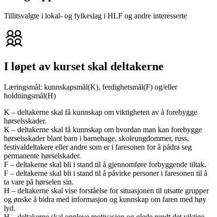
Tillitsvalgte i lokal- og fylkeslag i HLF og andre interesserte
I løpet av kurset skal deltakerne
Læringsmål: kunnskapsmål(K), ferdighetsmål(F) og/eller
holdningsmål(H)
K – deltakerne skal få kunnskap om viktigheten av å forebygge
hørselsskader.
K – deltakerne skal få kunnskap om hvordan man kan forebygge
hørselsskader blant barn i barnehage, skoleungdommer, russ,
festivaldeltakere eller andre som er i faresonen for å pådra seg
permanente hørselskader.
F – deltakerne skal bli i stand til å gjennomføre forbyggende tiltak.
F – deltakerne skal bli i stand til å påvirke personer i faresonen til å
ta vare på hørselen sin.
H – deltakerne skal vise forståelse for situasjonen til utsatte grupper
og ønske å bidra med informasjon og kunnskap om faren med høy
lyd.
H – deltakerne skal oppleve motivasjon og glede rundt det viktige