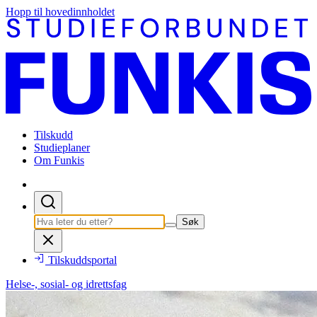
Hopp til hovedinnholdet
Tilskudd
Studieplaner
Om Funkis
Søk
Tilskuddsportal
Helse-, sosial- og idrettsfag