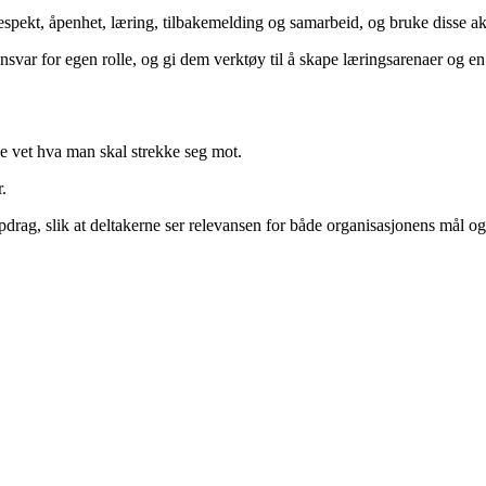
 respekt, åpenhet, læring, tilbakemelding og samarbeid, og bruke disse akt
var for egen rolle, og gi dem verktøy til å skape læringsarenaer og en i
lle vet hva man skal strekke seg mot.
.
rag, slik at deltakerne ser relevansen for både organisasjonens mål og 