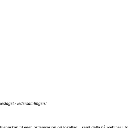
lkeslaget / ledersamlingen?
kjennskap til egen organisasjon og lokallag – samt delta på webinar i for