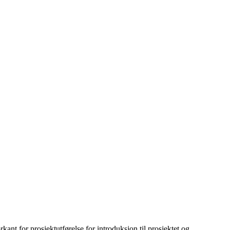
kant for prosjektutførelse for introduksjon til prosjektet og