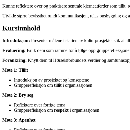
Kunne reflektere over og praktisere sentrale kjerneatferder som tillit,
Utvikle større bevissthet rundt kommunikasjon, relasjonsbygging og ans
Kursinnhold
Introduksjon:
Presenter målene i starten av kulturprosjektet slik at a
Evaluering:
Bruk dem som ramme for å følge opp grupperefleksjoner
Forankring:
Knytt dem til Hørselsforbundets verdier og samfunnsoppd
Møte 1: Tillit
Introduksjon av prosjektet og konseptene
Grupperefleksjon om
tillit
i organisasjonen
Møte 2: Bry seg
Reflektere over forrige tema
Grupperefleksjon om
respekt
i organisasjonen
Møte 3: Åpenhet
Reflektere over forrige tema