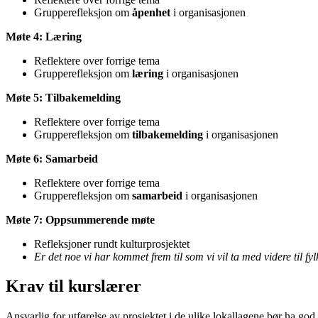
Grupperefleksjon om
åpenhet
i organisasjonen
Møte 4: Læring
Reflektere over forrige tema
Grupperefleksjon om
læring
i organisasjonen
Møte 5: Tilbakemelding
Reflektere over forrige tema
Grupperefleksjon om
tilbakemelding
i organisasjonen
Møte 6: Samarbeid
Reflektere over forrige tema
Grupperefleksjon om
samarbeid
i organisasjonen
Møte 7: Oppsummerende møte
Refleksjoner rundt kulturprosjektet
Er det noe vi har kommet frem til som vi vil ta med videre til fy
Krav til kurslærer
Ansvarlig for utførelse av prosjektet i de ulike lokallagene bør ha god 