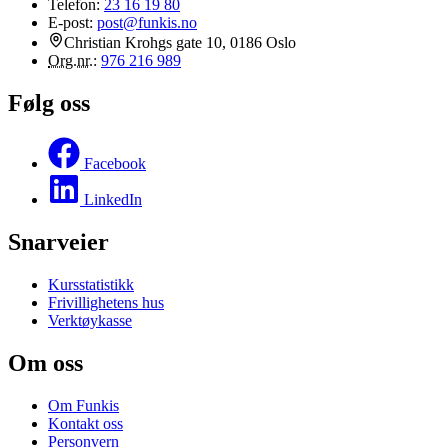
Telefon:
23 16 19 80
E-post:
post@funkis.no
Christian Krohgs gate 10, 0186 Oslo
Org.nr.
:
976 216 989
Følg oss
Facebook
LinkedIn
Snarveier
Kursstatistikk
Frivillighetens hus
Verktøykasse
Om oss
Om Funkis
Kontakt oss
Personvern