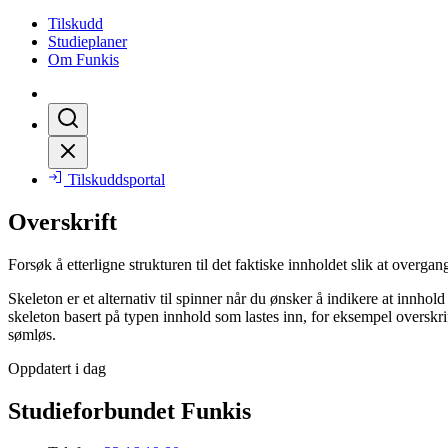
Tilskudd
Studieplaner
Om Funkis
Tilskuddsportal
Overskrift
Forsøk å etterligne strukturen til det faktiske innholdet slik at overgan
Skeleton er et alternativ til spinner når du ønsker å indikere at innhol
skeleton basert på typen innhold som lastes inn, for eksempel overskrifte
sømløs.
Oppdatert i dag
Studieforbundet Funkis