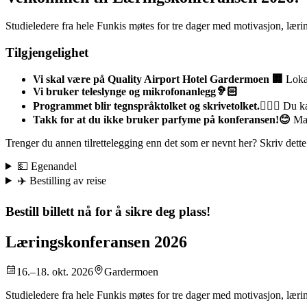
Studieledere fra hele Funkis møtes for tre dager med motivasjon, lær
Tilgjengelighet
Vi skal være på Quality Airport Hotel Gardermoen 🏢
Lokal
Vi bruker teleslynge og mikrofonanlegg🦻🏻
Programmet blir tegnspråktolket og skrivetolket.🧏🏻‍♀️
Du kan
Takk for at du ikke bruker parfyme på konferansen!😊
Man
Trenger du annen tilrettelegging enn det som er nevnt her? Skriv dett
💵 Egenandel
✈️ Bestilling av reise
Bestill billett nå for å sikre deg plass!
Læringskonferansen 2026
16.–18. okt. 2026
Gardermoen
Studieledere fra hele Funkis møtes for tre dager med motivasjon, læri