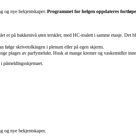
ing og nye bekjentskaper.
Programmet for helgen oppdateres fortløp
et er på bakkenivå uten terskler, med HC-toalett i samme etasje. Det bl
 følge skrivetolkingen i plenum eller på egen skjerm.
ge plages av parfymelukt. Husk at mange kremer og vaskemidler inne
e i påmeldingsskjemaet.
ng og nye bekjentskaper.