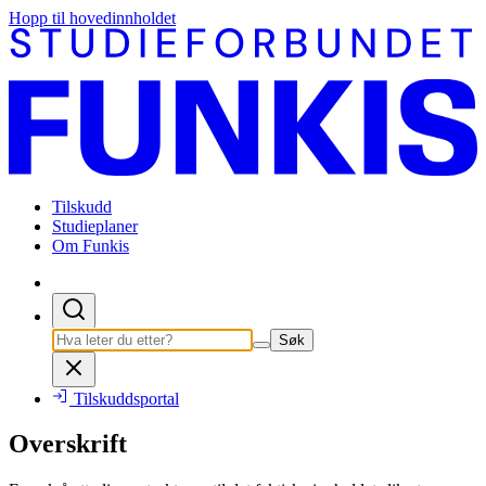
Hopp til hovedinnholdet
Tilskudd
Studieplaner
Om Funkis
Søk
Tilskuddsportal
Overskrift