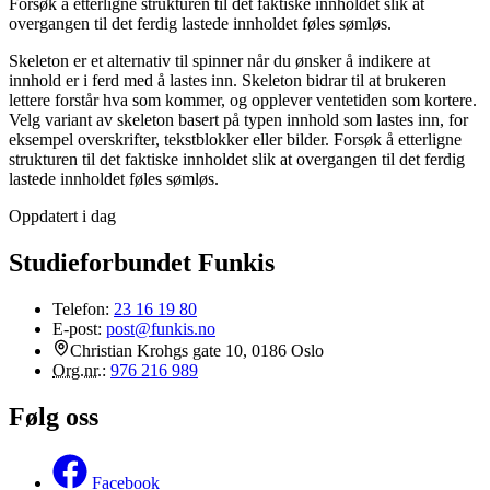
Forsøk å etterligne strukturen til det faktiske innholdet slik at
overgangen til det ferdig lastede innholdet føles sømløs.
Skeleton er et alternativ til spinner når du ønsker å indikere at
innhold er i ferd med å lastes inn. Skeleton bidrar til at brukeren
lettere forstår hva som kommer, og opplever ventetiden som kortere.
Velg variant av skeleton basert på typen innhold som lastes inn, for
eksempel overskrifter, tekstblokker eller bilder. Forsøk å etterligne
strukturen til det faktiske innholdet slik at overgangen til det ferdig
lastede innholdet føles sømløs.
Oppdatert i dag
Studieforbundet Funkis
Telefon:
23 16 19 80
E-post:
post@funkis.no
Christian Krohgs gate 10, 0186 Oslo
Org.nr.
:
976 216 989
Følg oss
Facebook