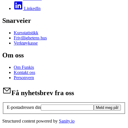
LinkedIn
Snarveier
Kursstatistikk
Frivillighetens hus
Verktøykasse
Om oss
Om Funkis
Kontakt oss
Personvern
Få nyhetsbrev fra oss
E-postadressen din
Meld meg på!
Structured content powered by
Sanity.io