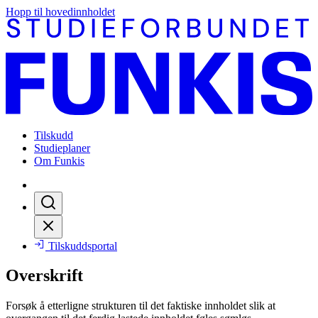
Hopp til hovedinnholdet
Tilskudd
Studieplaner
Om Funkis
Tilskuddsportal
Overskrift
Forsøk å etterligne strukturen til det faktiske innholdet slik at