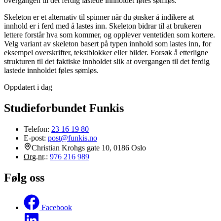
overgangen til det ferdig lastede innholdet føles sømløs.
Skeleton er et alternativ til spinner når du ønsker å indikere at
innhold er i ferd med å lastes inn. Skeleton bidrar til at brukeren
lettere forstår hva som kommer, og opplever ventetiden som kortere.
Velg variant av skeleton basert på typen innhold som lastes inn, for
eksempel overskrifter, tekstblokker eller bilder. Forsøk å etterligne
strukturen til det faktiske innholdet slik at overgangen til det ferdig
lastede innholdet føles sømløs.
Oppdatert i dag
Studieforbundet Funkis
Telefon:
23 16 19 80
E-post:
post@funkis.no
Christian Krohgs gate 10, 0186 Oslo
Org.nr.
:
976 216 989
Følg oss
Facebook