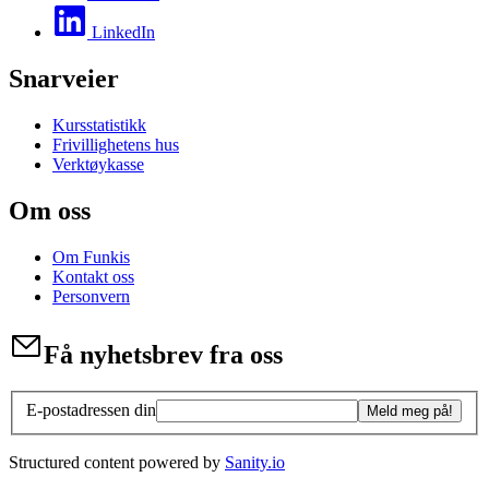
LinkedIn
Snarveier
Kursstatistikk
Frivillighetens hus
Verktøykasse
Om oss
Om Funkis
Kontakt oss
Personvern
Få nyhetsbrev fra oss
E-postadressen din
Meld meg på!
Structured content powered by
Sanity.io