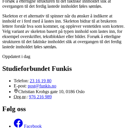
Forsøk å etterligne strukturen til det faktiske innholdet slik at
overgangen til det ferdig lastede innholdet føles sømløs.
Skeleton er et alternativ til spinner når du ønsker å indikere at
innhold er i ferd med å lastes inn. Skeleton bidrar til at brukeren
lettere forstår hva som kommer, og opplever ventetiden som kortere.
Velg variant av skeleton basert på typen innhold som lastes inn, for
eksempel overskrifter, tekstblokker eller bilder. Forsøk å etterligne
strukturen til det faktiske innholdet slik at overgangen til det ferdig
lastede innholdet føles sømløs.
Oppdatert i dag
Studieforbundet Funkis
Telefon:
23 16 19 80
E-post:
post@funkis.no
Christian Krohgs gate 10, 0186 Oslo
Org.nr.
:
976 216 989
Følg oss
Facebook