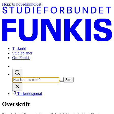
Hopp til hovedinnholdet
Tilskudd
Studieplaner
Om Funkis
Søk
Tilskuddsportal
Overskrift